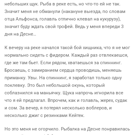
небольших щук. Рыба в реке есть, но что-то ей не так.
Значит меня не обманули (накануне выезда, по словам
отца Альфонса, голавль отлично клевал на кукурузу),
значит буду ждать свой трофей. Ведь у меня впереди 3
дня на Десне…
К вечеру на реке начался такой бой хищника, что я не мог
нормально сидеть с фидером. Каждый раз отвлекаешся,
где же там бьет. Если рядом, хватаешься за спиннинг.
Бросаешь, с замиранием сердца проводишь, меняешь
приманку. Увы. На спиннинг, я заработал только одну
поклевку. Это был небольшой окунь, который
соблазнился на маньячку. Щука напрочь игнорила все
что я ей предлагал. Впрочем, как и голавль, жерех, судак
и сом. За вечер, я потерял несколько воблеров, и
несколько джиг с резинками
Кейтек
.
Но это меня не огорчило. Рыбалка на Десне понравилась