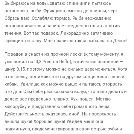
Выбираюсь из воды, хватаю спиннинг и пытаюсь
остановить рыбу. Фрикцион смотан до клипсы, черт.
Сбрасываю. Ослабляю тормоз. Рыба неожиданно
останавливается и начинает медленно плыть против
течения. Вот так подарок. Лихорадочно затягиваю
фрикцион и тащу. Мне нравится такая рыбалка на Десне!
Поводок в снасти из прочной лески (к тому моменту, я
уже ловил на 0,2
Preston
Reflo
), в качестве основной —
шнур 0.15, поэтому можно не сильно церемониться. Хотя
я не спешу, понимаю, что на другом конце висит явный
кабан. Удилище как можно выше и пытаюсь оторвать
ото дна. Сам себе рассказываю вслух, что надо делать и
делаю все предельно плавно.
Хух
, пошел. Мотаю
мясорубку и представляю себе громадного леща…
Действительность оказалась иной. На поверхность
вышла щука! Хорошая щука! Увидев меня она
подмигнула, продемонстрировала свои острые зубы и