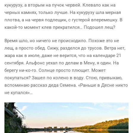
кукурузу, а вторым на пучок червей. Клевало как на
черных камнях, только лучше. На кукурузу шла мерная
плотва, а на червя подлещик, с густерой вперемешку. В
какой-то момент клев прекратился… Подошел лещ?
Время ш
ло
, но ничего не происходило. Похоже это не
лещ, а просто обед. Сижу, разделся до трусов. Ветра нет,
жара как в июле, даже не верится, что на календаре 21
сентября. Альфонс уехал по делам в Мену, я один. На
берегу
ни-ко-го
. Солнце просто плющит. Может
покупаться? Зашел по колено в воду. Стою, привыкаю,
вспоминаю рассказ деда Семена. «Раньше в Десне никто
не купался»…