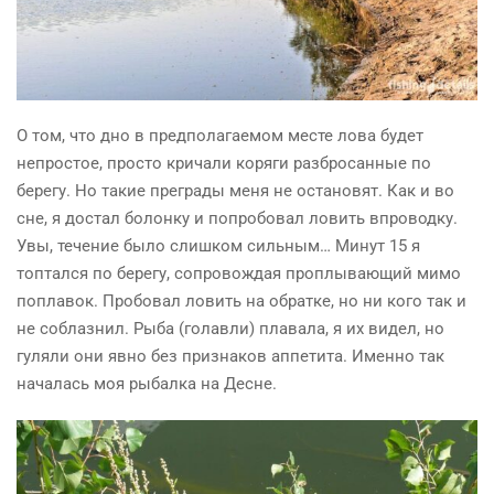
О том, что дно в предполагаемом месте лова будет
непростое, просто кричали
коряги
разбросанные по
берегу. Но такие преграды меня не остановят. Как и во
сне, я достал болонку и попробовал ловить
впроводку
.
Увы, течение было слишком сильным… Минут 15 я
топтался по берегу, сопровождая проплывающий мимо
поплавок. Пробовал ловить на
обратке
, но ни кого так и
не соблазнил. Рыба (голавли) плавала, я их видел, но
гуляли они явно без признаков аппетита. Именно так
началась моя рыбалка на Десне.