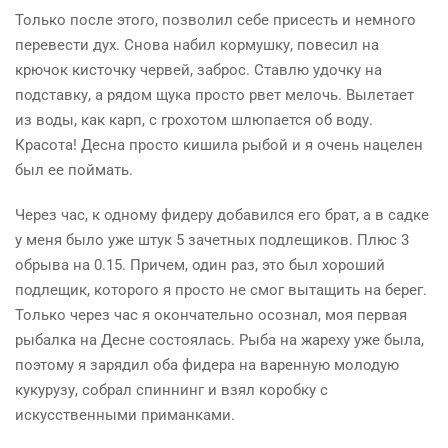
Только после этого, позволил себе присесть и немного
перевести дух. Снова набил кормушку, повесил на
крючок кисточку червей, заброс. Ставлю удочку на
подставку, а рядом щука просто рвет мелочь. Вылетает
из воды, как карп, с грохотом
шлюпается
об воду.
Красота! Десна просто
кишила
рыбой и я очень нацелен
был ее поймать.
Через час, к одному фидеру добавился его брат, а в садке
у меня было уже штук 5 зачетных подлещиков. Плюс 3
обрыва на 0.15. Причем, один раз, это был хороший
подлещик, которого я просто не смог вытащить на берег.
Только через час я окончательно осознал, моя первая
рыбалка на Десне состоялась. Рыба на
жареху
уже была,
поэтому я зарядил оба фидера на варенную молодую
кукурузу, собрал спиннинг и взял коробку с
искусственными приманками.