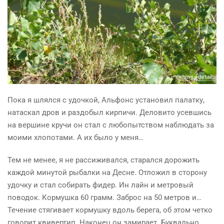
Пока я шлялся с удочкой, Альфонс установил палатку,
натаскал дров и
раздобыл
кирпичи. Деловито усевшись
на вершине кручи он стал с любопытством наблюдать за
моими хлопотами. А их было у меня…
Тем не менее, я не рассиживался, старался дорожить
каждой минутой рыбалки на Десне. Отложил в сторону
удочку и стал собирать фидер. Ин лайн и метровый
поводок. Кормушка 60 грамм. Заброс на 50 метров и…
Течение стягивает кормушку вдоль берега, об этом четко
говорит
квивертип
. Наконец он замирает. Буквально