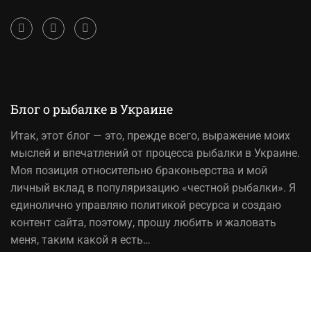
Блог о рыбалке в Украине
Итак,
этот блог
— это, прежде всего, выражение моих
мыслей и впечатлений от процесса рыбалки в Украине.
Моя позиция относительно браконьерства и мой
личный вклад в популяризацию «честной рыбалки». Я
единолично управляю политикой ресурса и создаю
контент сайта, поэтому, прошу любить и жаловать
меня, таким какой я есть…
На вопрос «Зачем мне это надо?» — отвечаю, шоб
було! При копировании материалов сайта, ссылка на
источник обязательна!