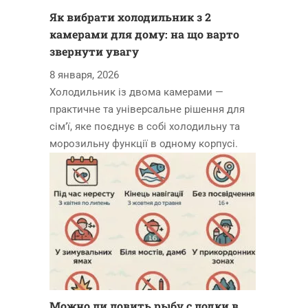
Як вибрати холодильник з 2
камерами для дому: на що варто
звернути увагу
8 января, 2026
Холодильник із двома камерами —
практичне та універсальне рішення для
сім’ї, яке поєднує в собі холодильну та
морозильну функції в одному корпусі.
Можно ли ловить рыбу с лодки в