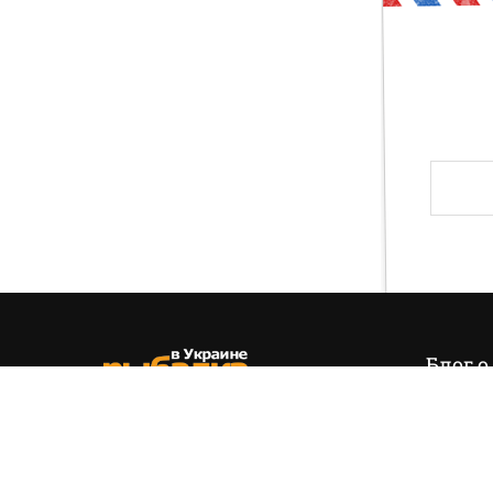
Друг, тогда предлагаю тебе проверить свои зн
и хвала! Слава твоя навсегда останется на э
Блог о
Итак,
эт
позиция
(+38) 050 535 11 55
управля
hello@fishing.in.ua
есть…