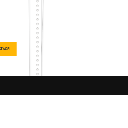
тарный тест с первого раза – будет тебе честь
сного, но не останешься наедине, мы исправим
чатлений от процесса рыбалки в Украине. Моя
ляризацию «честной рыбалки». Я единолично
ошу любить и жаловать меня, таким какой я