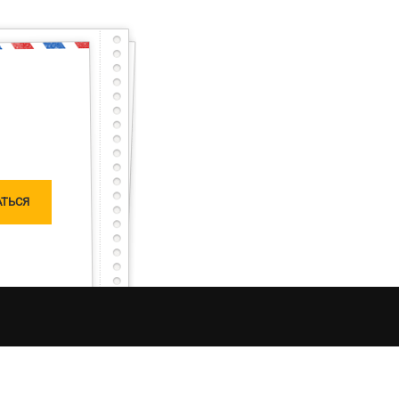
енно и готов почти
тарный тест с первого раза – будет тебе честь
сного, но не останешься наедине, мы исправим
чатлений от процесса рыбалки в Украине. Моя