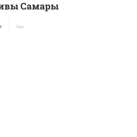
ливы Самары
В
Tags