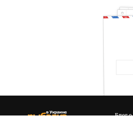
Ты — рыбак, котор
Друг, тогда предлагаю тебе проверить свои зн
и хвала! Слава твоя навсегда останется на э
Блог о
Итак,
эт