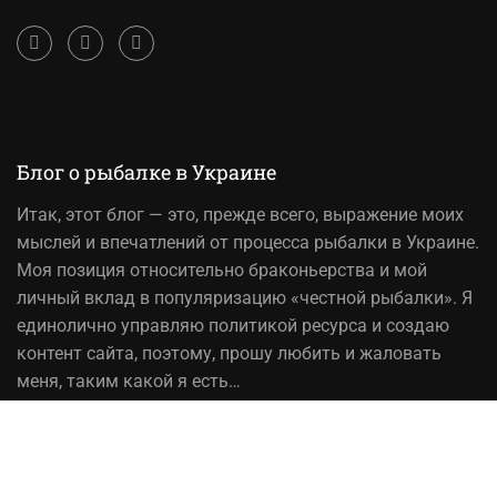
Блог о рыбалке в Украине
Итак,
этот блог
— это, прежде всего, выражение моих
мыслей и впечатлений от процесса рыбалки в Украине.
Моя позиция относительно браконьерства и мой
личный вклад в популяризацию «честной рыбалки». Я
единолично управляю политикой ресурса и создаю
контент сайта, поэтому, прошу любить и жаловать
меня, таким какой я есть…
На вопрос «Зачем мне это надо?» — отвечаю, шоб
було! При копировании материалов сайта, ссылка на
источник обязательна!