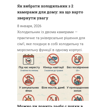
Як вибрати холодильник з 2
камерами для дому: на що варто
звернути увагу
8 января, 2026
Холодильник із двома камерами —
практичне та універсальне рішення для
сім’ї, яке поєднує в собі холодильну та
морозильну функції в одному корпусі.
Можно ли ловить рыбу с лодки в