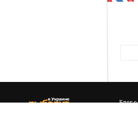
Друг, тогда предлагаю тебе проверить свои зн
и хвала! Слава твоя навсегда останется на э
Блог о
Итак,
эт
позиция
(+38) 050 535 11 55
управля
hello@fishing.in.ua
есть…