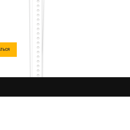
тарный тест с первого раза – будет тебе честь
сного, но не останешься наедине, мы исправим
чатлений от процесса рыбалки в Украине. Моя
ляризацию «честной рыбалки». Я единолично
ошу любить и жаловать меня, таким какой я