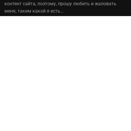
контент сайта, поэтому, прошу любить и жаловать
меня, таким какой я есть…
На вопрос «Зачем мне это надо?» — отвечаю, шоб
було! При копировании материалов сайта, ссылка на
источник обязательна!
Рыбалка в Украине© 2014 - 2023 ⚓Работает на
честном слове!
Сотрудничество
Политика конфиденциальности
Ты — рыбак, который
чувствует себя уверенно и
готов почти ко всему?