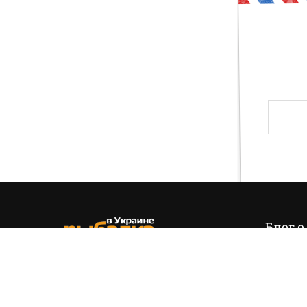
Друг, тогда предлагаю тебе проверить свои зн
и хвала! Слава твоя навсегда останется на э
Блог о
Итак,
эт
позиция
(+38) 050 535 11 55
управля
hello@fishing.in.ua
есть…