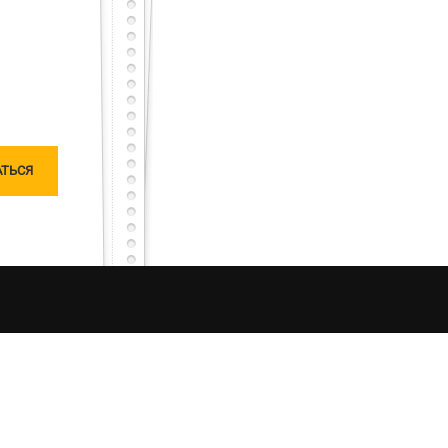
тарный тест с первого раза – будет тебе честь
сного, но не останешься наедине, мы исправим
чатлений от процесса рыбалки в Украине. Моя
ляризацию «честной рыбалки». Я единолично
ошу любить и жаловать меня, таким какой я