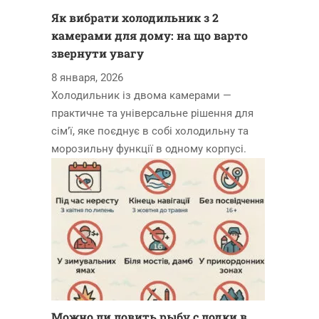
Як вибрати холодильник з 2
камерами для дому: на що варто
звернути увагу
8 января, 2026
Холодильник із двома камерами —
практичне та універсальне рішення для
сім’ї, яке поєднує в собі холодильну та
морозильну функції в одному корпусі.
Можно ли ловить рыбу с лодки в