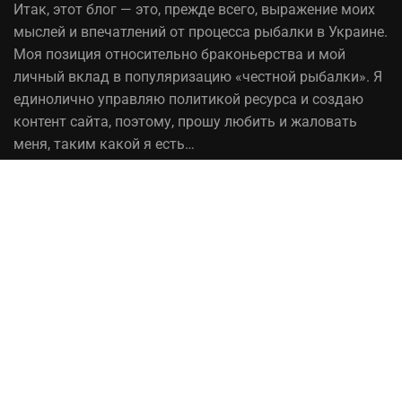
Итак,
этот блог
— это, прежде всего, выражение моих
мыслей и впечатлений от процесса рыбалки в Украине.
Моя позиция относительно браконьерства и мой
личный вклад в популяризацию «честной рыбалки». Я
единолично управляю политикой ресурса и создаю
контент сайта, поэтому, прошу любить и жаловать
меня, таким какой я есть…
На вопрос «Зачем мне это надо?» — отвечаю, шоб
було! При копировании материалов сайта, ссылка на
источник обязательна!
Рыбалка в Украине© 2014 - 2023 ⚓Работает на
честном слове!
Сотрудничество
Политика конфиденциальности