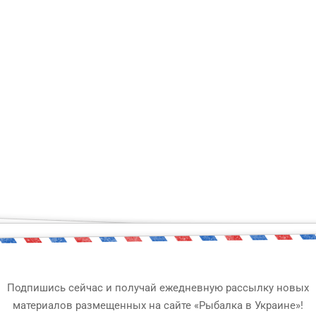
ый чувствует себя увер
ко всему?
Подпишись сейчас и получай ежедневную рассылку новых
ания по правилам рыболовства! Сможешь сдать этот элемен
материалов размещенных на сайте «Рыбалка в Украине»!
тих скрижалях! В случае неудачи, ты узнаешь много интере