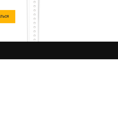
чатлений от процесса рыбалки в Украине. Моя
ляризацию «честной рыбалки». Я единолично
ошу любить и жаловать меня, таким какой я
овании материалов сайта, ссылка на источник