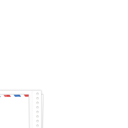
енно и готов почти
тарный тест с первого раза – будет тебе честь
сного, но не останешься наедине, мы исправим