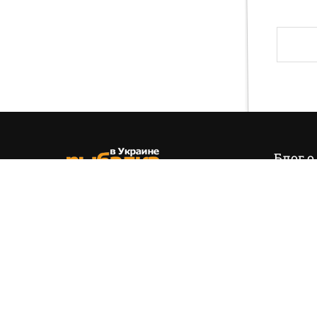
Блог о
Итак,
эт
позиция
(+38) 050 535 11 55
управля
hello@fishing.in.ua
есть…
На вопр
обязате