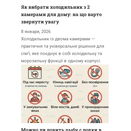
Як вибрати холодильник з 2
камерами для дому: на що варто
звернути увагу
8 января, 2026
Холодильник із двома камерами —
практичне та універсальне рішення для
сім’ї, яке поєднує в собі холодильну та
морозильну функції в одному корпусі.
Можно ли ловить рыбу с лодки в