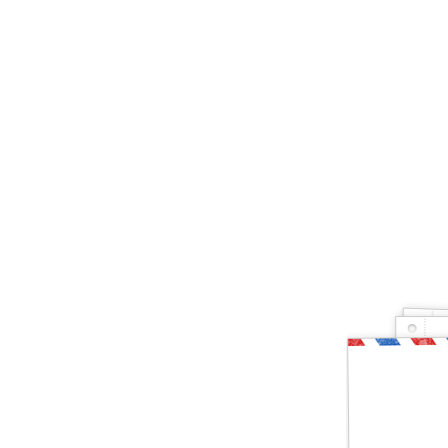
Ты — рыбак, котор
Друг, тогда предлагаю тебе проверить свои зн
и хвала! Слава твоя навсегда останется на э