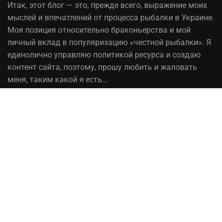
Итак,
этот блог
— это, прежде всего, выражение моих
мыслей и впечатлений от процесса рыбалки в Украине.
Моя позиция относительно браконьерства и мой
личный вклад в популяризацию «честной рыбалки». Я
единолично управляю политикой ресурса и создаю
контент сайта, поэтому, прошу любить и жаловать
меня, таким какой я есть…
На вопрос «Зачем мне это надо?» — отвечаю, шоб
було! При копировании материалов сайта, ссылка на
источник обязательна!
Рыбалка в Украине© 2014 - 2023 ⚓Работает на
честном слове!
Сотрудничество
Политика конфиденциальности