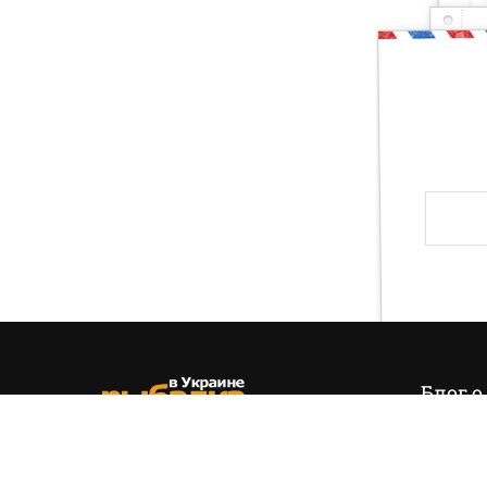
Ты — рыбак, котор
Друг, тогда предлагаю тебе проверить свои зн
и хвала! Слава твоя навсегда останется на э
Блог о
Итак,
эт
позиция
(+38) 050 535 11 55