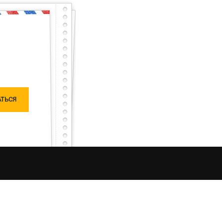
енно и готов почти
тарный тест с первого раза – будет тебе честь
сного, но не останешься наедине, мы исправим
чатлений от процесса рыбалки в Украине. Моя
ляризацию «честной рыбалки». Я единолично