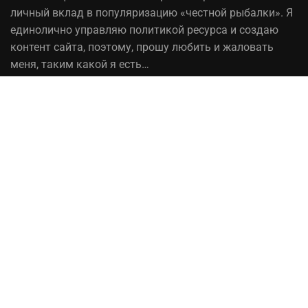
личный вклад в популяризацию «честной рыбалки». Я
единолично управляю политикой ресурса и создаю
контент сайта, поэтому, прошу любить и жаловать
меня, таким какой я есть…
На вопрос «Зачем мне это надо?» — отвечаю, шоб
було! При копировании материалов сайта, ссылка на
источник обязательна!
Рыбалка в Украине© 2014 - 2023 ⚓Работает на
честном слове!
Сотрудничество
Политика конфиденциальности
Ты — рыбак, который
чувствует себя уверенно и