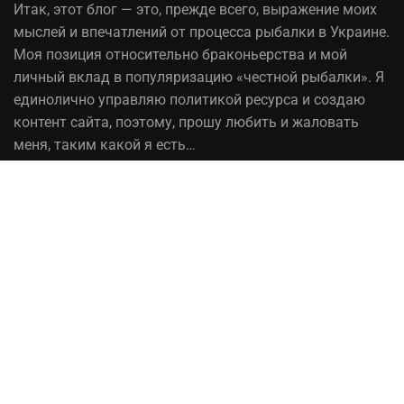
Итак,
этот блог
— это, прежде всего, выражение моих
мыслей и впечатлений от процесса рыбалки в Украине.
Моя позиция относительно браконьерства и мой
личный вклад в популяризацию «честной рыбалки». Я
единолично управляю политикой ресурса и создаю
контент сайта, поэтому, прошу любить и жаловать
меня, таким какой я есть…
На вопрос «Зачем мне это надо?» — отвечаю, шоб
було! При копировании материалов сайта, ссылка на
источник обязательна!
Рыбалка в Украине© 2014 - 2023 ⚓Работает на
честном слове!
Сотрудничество
Политика конфиденциальности