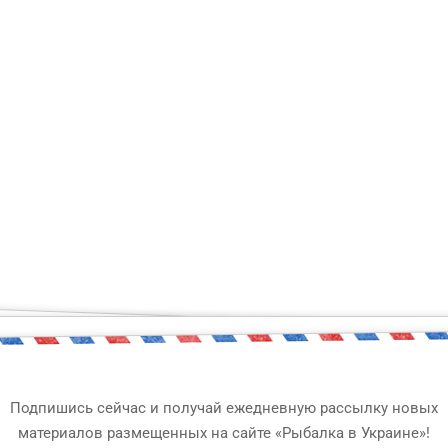
ый чувствует себя увер
ко всему?
Подпишись сейчас и получай ежедневную рассылку новых
ания по правилам рыболовства! Сможешь сдать этот элемен
материалов размещенных на сайте «Рыбалка в Украине»!
тих скрижалях! В случае неудачи, ты узнаешь много интере