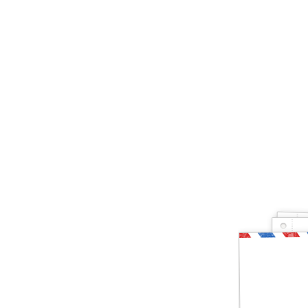
Ты — рыбак, котор
Друг, тогда предлагаю тебе проверить свои зн
и хвала! Слава твоя навсегда останется на э