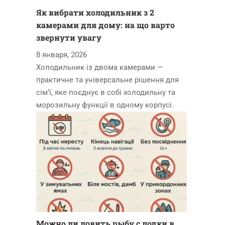
Як вибрати холодильник з 2
камерами для дому: на що варто
звернути увагу
8 января, 2026
Холодильник із двома камерами —
практичне та універсальне рішення для
сім’ї, яке поєднує в собі холодильну та
морозильну функції в одному корпусі.
Можно ли ловить рыбу с лодки в