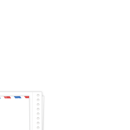
енно и готов почти
тарный тест с первого раза – будет тебе честь
сного, но не останешься наедине, мы исправим