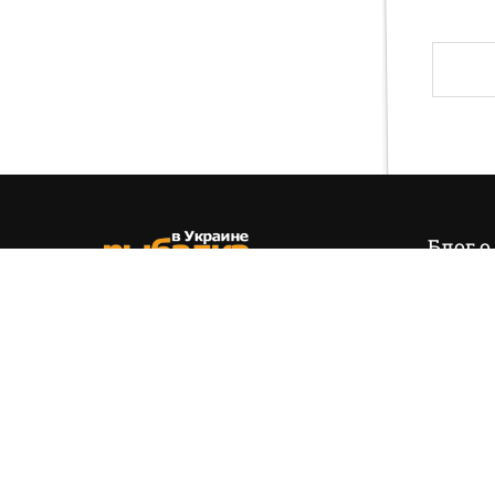
Блог о
Итак,
эт
позиция
(+38) 050 535 11 55
управля
hello@fishing.in.ua
есть…
На вопр
обязате