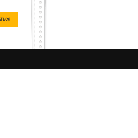
чатлений от процесса рыбалки в Украине. Моя
ляризацию «честной рыбалки». Я единолично
ошу любить и жаловать меня, таким какой я
овании материалов сайта, ссылка на источник