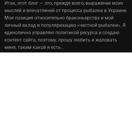
Итак,
этот блог
— это, прежде всего, выражение моих
мыслей и впечатлений от процесса рыбалки в Украине.
Моя позиция относительно браконьерства и мой
личный вклад в популяризацию «честной рыбалки». Я
единолично управляю политикой ресурса и создаю
контент сайта, поэтому, прошу любить и жаловать
меня, таким какой я есть…
На вопрос «Зачем мне это надо?» — отвечаю, шоб
було! При копировании материалов сайта, ссылка на
источник обязательна!
Рыбалка в Украине© 2014 - 2023 ⚓Работает на
честном слове!
Сотрудничество
Политика конфиденциальности