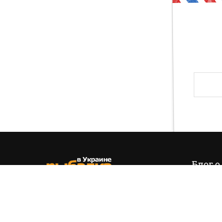
Друг, тогда предлагаю тебе проверить свои зн
и хвала! Слава твоя навсегда останется на э
Блог о
Итак,
эт
позиция
(+38) 050 535 11 55
управля
hello@fishing.in.ua
есть…