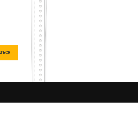
тарный тест с первого раза – будет тебе честь
сного, но не останешься наедине, мы исправим
чатлений от процесса рыбалки в Украине. Моя
ляризацию «честной рыбалки». Я единолично
ошу любить и жаловать меня, таким какой я