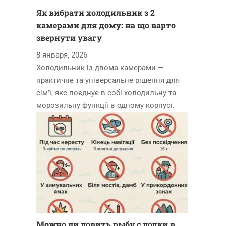
Як вибрати холодильник з 2
камерами для дому: на що варто
звернути увагу
8 января, 2026
Холодильник із двома камерами —
практичне та універсальне рішення для
сім’ї, яке поєднує в собі холодильну та
морозильну функції в одному корпусі.
Можно ли ловить рыбу с лодки в