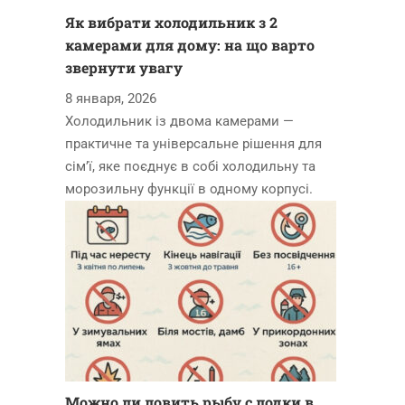
Як вибрати холодильник з 2
камерами для дому: на що варто
звернути увагу
8 января, 2026
Холодильник із двома камерами —
практичне та універсальне рішення для
сім’ї, яке поєднує в собі холодильну та
морозильну функції в одному корпусі.
Можно ли ловить рыбу с лодки в