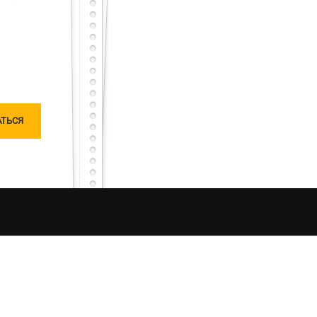
тарный тест с первого раза – будет тебе честь
сного, но не останешься наедине, мы исправим
чатлений от процесса рыбалки в Украине. Моя
ляризацию «честной рыбалки». Я единолично
ошу любить и жаловать меня, таким какой я