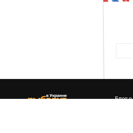
Друг, тогда предлагаю тебе проверить свои зн
и хвала! Слава твоя навсегда останется на э
Блог о
Итак,
эт
позиция
(+38) 050 535 11 55
управля
hello@fishing.in.ua
есть…