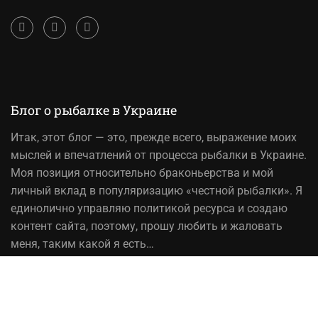
Блог о рыбалке в Украине
Итак,
этот блог
— это, прежде всего, выражение моих
мыслей и впечатлений от процесса рыбалки в Украине.
Моя позиция относительно браконьерства и мой
личный вклад в популяризацию «честной рыбалки». Я
единолично управляю политикой ресурса и создаю
контент сайта, поэтому, прошу любить и жаловать
меня, таким какой я есть…
На вопрос «Зачем мне это надо?» — отвечаю, шоб
було! При копировании материалов сайта, ссылка на
источник обязательна!