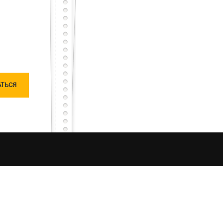
тарный тест с первого раза – будет тебе честь
сного, но не останешься наедине, мы исправим
чатлений от процесса рыбалки в Украине. Моя
ляризацию «честной рыбалки». Я единолично
ошу любить и жаловать меня, таким какой я