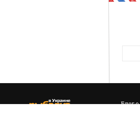
Друг, тогда предлагаю тебе проверить свои зн
и хвала! Слава твоя навсегда останется на э
Блог о
Итак,
эт
позиция
(+38) 050 535 11 55
управля
hello@fishing.in.ua
есть…