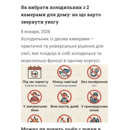
Як вибрати холодильник з 2
камерами для дому: на що варто
звернути увагу
8 января, 2026
Холодильник із двома камерами —
практичне та універсальне рішення для
сім’ї, яке поєднує в собі холодильну та
морозильну функції в одному корпусі.
Можно ли ловить рыбу с лодки в