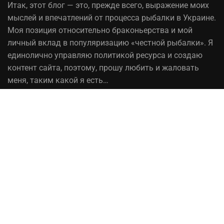
Итак,
этот блог
— это, прежде всего, выражение моих
мыслей и впечатлений от процесса рыбалки в Украине.
Моя позиция относительно браконьерства и мой
личный вклад в популяризацию «честной рыбалки». Я
единолично управляю политикой ресурса и создаю
контент сайта, поэтому, прошу любить и жаловать
меня, таким какой я есть…
На вопрос «Зачем мне это надо?» — отвечаю, шоб
було! При копировании материалов сайта, ссылка на
источник обязательна!
Рыбалка в Украине© 2014 - 2023 ⚓Работает на
честном слове!
Сотрудничество
Политика конфиденциальности