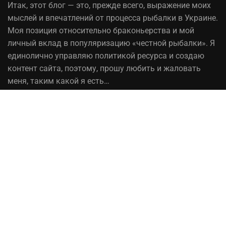
Итак,
этот блог
— это, прежде всего, выражение моих
мыслей и впечатлений от процесса рыбалки в Украине.
Моя позиция относительно браконьерства и мой
личный вклад в популяризацию «честной рыбалки». Я
единолично управляю политикой ресурса и создаю
контент сайта, поэтому, прошу любить и жаловать
меня, таким какой я есть…
На вопрос «Зачем мне это надо?» — отвечаю, шоб
було! При копировании материалов сайта, ссылка на
источник обязательна!
Рыбалка в Украине© 2014 - 2023 ⚓Работает на
честном слове!
Сотрудничество
Политика конфиденциальности