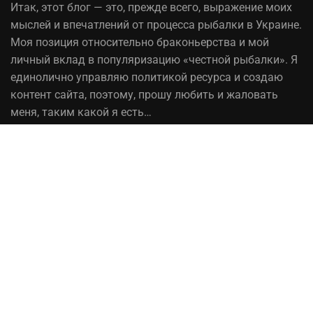
Итак,
этот блог
— это, прежде всего, выражение моих
мыслей и впечатлений от процесса рыбалки в Украине.
Моя позиция относительно браконьерства и мой
личный вклад в популяризацию «честной рыбалки». Я
единолично управляю политикой ресурса и создаю
контент сайта, поэтому, прошу любить и жаловать
меня, таким какой я есть…
На вопрос «Зачем мне это надо?» — отвечаю, шоб
було! При копировании материалов сайта, ссылка на
источник обязательна!
Рыбалка в Украине© 2014 - 2023 ⚓Работает на
честном слове!
Сотрудничество
Политика конфиденциальности