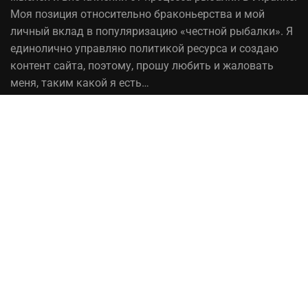
Моя позиция относительно браконьерства и мой
личный вклад в популяризацию «честной рыбалки». Я
единолично управляю политикой ресурса и создаю
контент сайта, поэтому, прошу любить и жаловать
меня, таким какой я есть…
На вопрос «Зачем мне это надо?» — отвечаю, шоб
було! При копировании материалов сайта, ссылка на
источник обязательна!
Рыбалка в Украине© 2014 - 2023 ⚓Работает на
честном слове!
Сотрудничество
Политика конфиденциальности
Ты — рыбак, который