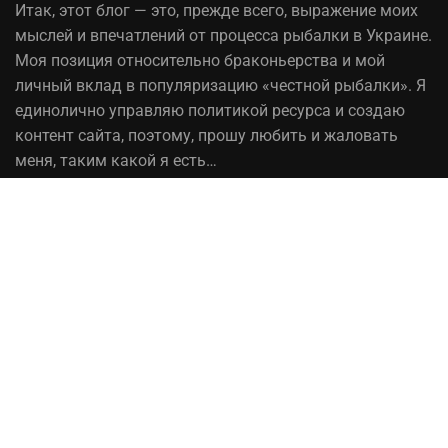
Итак,
этот блог
— это, прежде всего, выражение моих
мыслей и впечатлений от процесса рыбалки в Украине.
Моя позиция относительно браконьерства и мой
личный вклад в популяризацию «честной рыбалки». Я
единолично управляю политикой ресурса и создаю
контент сайта, поэтому, прошу любить и жаловать
меня, таким какой я есть…
На вопрос «Зачем мне это надо?» — отвечаю, шоб
було! При копировании материалов сайта, ссылка на
источник обязательна!
Рыбалка в Украине© 2014 - 2023 ⚓Работает на
честном слове!
Сотрудничество
Политика конфиденциальности