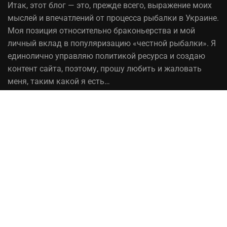
Итак,
этот блог
— это, прежде всего, выражение моих
мыслей и впечатлений от процесса рыбалки в Украине.
Моя позиция относительно браконьерства и мой
личный вклад в популяризацию «честной рыбалки». Я
единолично управляю политикой ресурса и создаю
контент сайта, поэтому, прошу любить и жаловать
меня, таким какой я есть…
На вопрос «Зачем мне это надо?» — отвечаю, шоб
було! При копировании материалов сайта, ссылка на
источник обязательна!
Рыбалка в Украине© 2014 - 2023 ⚓Работает на
честном слове!
Сотрудничество
Политика конфиденциальности