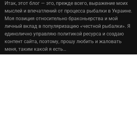
Итак,
этот блог
— это, прежде всего, выражение моих
мыслей и впечатлений от процесса рыбалки в Украине.
Моя позиция относительно браконьерства и мой
личный вклад в популяризацию «честной рыбалки». Я
единолично управляю политикой ресурса и создаю
контент сайта, поэтому, прошу любить и жаловать
меня, таким какой я есть…
На вопрос «Зачем мне это надо?» — отвечаю, шоб
було! При копировании материалов сайта, ссылка на
источник обязательна!
Рыбалка в Украине© 2014 - 2023 ⚓Работает на
честном слове!
Сотрудничество
Политика конфиденциальности