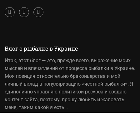
Блог о рыбалке в Украине
Итак,
этот блог
— это, прежде всего, выражение моих
мыслей и впечатлений от процесса рыбалки в Украине.
Моя позиция относительно браконьерства и мой
личный вклад в популяризацию «честной рыбалки». Я
единолично управляю политикой ресурса и создаю
контент сайта, поэтому, прошу любить и жаловать
меня, таким какой я есть…
На вопрос «Зачем мне это надо?» — отвечаю, шоб
було! При копировании материалов сайта, ссылка на
источник обязательна!