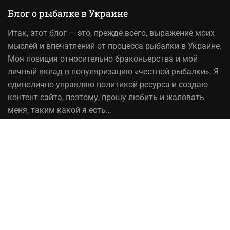
Блог о рыбалке в Украине
Итак,
этот блог
— это, прежде всего, выражение моих
мыслей и впечатлений от процесса рыбалки в Украине.
Моя позиция относительно браконьерства и мой
личный вклад в популяризацию «честной рыбалки». Я
единолично управляю политикой ресурса и создаю
контент сайта, поэтому, прошу любить и жаловать
меня, таким какой я есть…
На вопрос «Зачем мне это надо?» — отвечаю, шоб
було! При копировании материалов сайта, ссылка на
источник обязательна!
Рыбалка в Украине© 2014 - 2023 ⚓Работает на
честном слове!