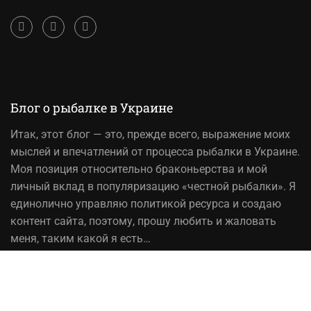
Блог о рыбалке в Украине
Итак,
этот блог
— это, прежде всего, выражение моих
мыслей и впечатлений от процесса рыбалки в Украине.
Моя позиция относительно браконьерства и мой
личный вклад в популяризацию «честной рыбалки». Я
единолично управляю политикой ресурса и создаю
контент сайта, поэтому, прошу любить и жаловать
меня, таким какой я есть…
На вопрос «Зачем мне это надо?» — отвечаю, шоб
було! При копировании материалов сайта, ссылка на
источник обязательна!