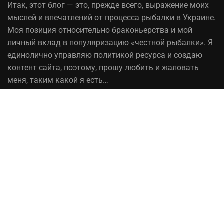
Итак,
этот блог
— это, прежде всего, выражение моих
мыслей и впечатлений от процесса рыбалки в Украине.
Моя позиция относительно браконьерства и мой
личный вклад в популяризацию «честной рыбалки». Я
единолично управляю политикой ресурса и создаю
контент сайта, поэтому, прошу любить и жаловать
меня, таким какой я есть…
На вопрос «Зачем мне это надо?» — отвечаю, шоб
було! При копировании материалов сайта, ссылка на
источник обязательна!
Рыбалка в Украине© 2014 - 2023 ⚓Работает на
честном слове!
Сотрудничество
Политика конфиденциальности