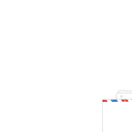
Ты — рыбак, котор
Друг, тогда предлагаю тебе проверить свои зн
и хвала! Слава твоя навсегда останется на э