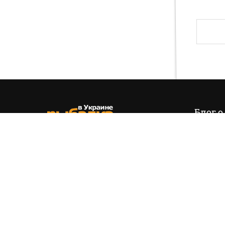
Блог о
Итак,
эт
позиция
(+38) 050 535 11 55
управля
hello@fishing.in.ua
есть…
На вопр
обязате