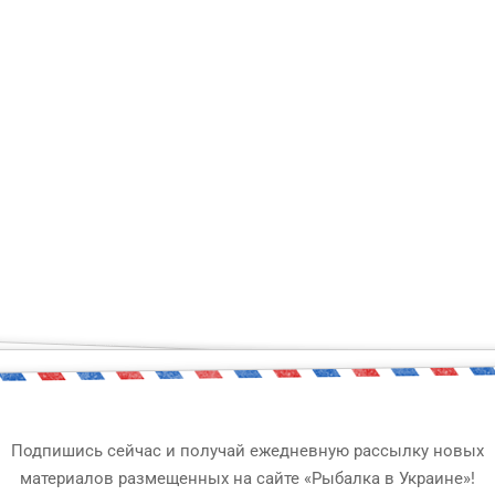
ый чувствует себя увер
ко всему?
Подпишись сейчас и получай ежедневную рассылку новых
ания по правилам рыболовства! Сможешь сдать этот элемен
материалов размещенных на сайте «Рыбалка в Украине»!
тих скрижалях! В случае неудачи, ты узнаешь много интере