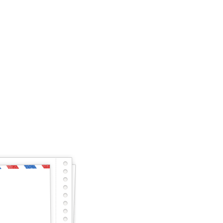
енно и готов почти
тарный тест с первого раза – будет тебе честь
сного, но не останешься наедине, мы исправим