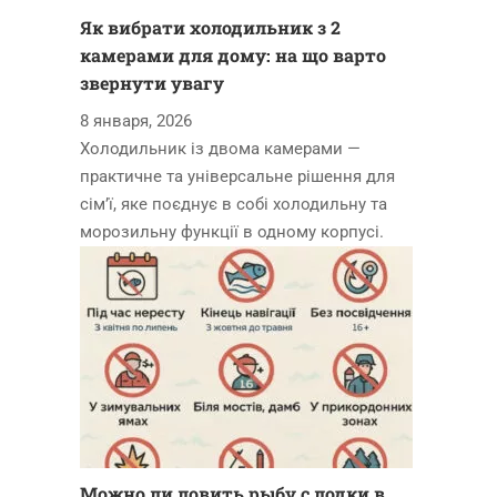
Як вибрати холодильник з 2
камерами для дому: на що варто
звернути увагу
8 января, 2026
Холодильник із двома камерами —
практичне та універсальне рішення для
сім’ї, яке поєднує в собі холодильну та
морозильну функції в одному корпусі.
Можно ли ловить рыбу с лодки в