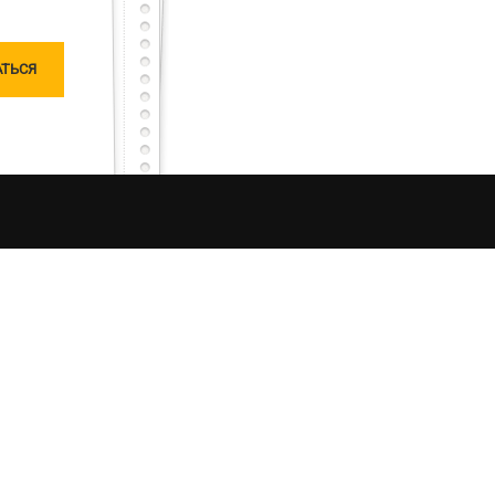
чатлений от процесса рыбалки в Украине. Моя
ляризацию «честной рыбалки». Я единолично
ошу любить и жаловать меня, таким какой я
овании материалов сайта, ссылка на источник