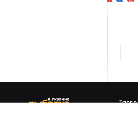
Друг, тогда предлагаю тебе проверить свои зн
и хвала! Слава твоя навсегда останется на э
Блог о
Итак,
эт
позиция
(+38) 050 535 11 55
управля
hello@fishing.in.ua
есть…