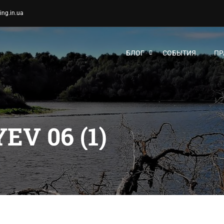
ing.in.ua
БЛОГ
СОБЫТИЯ
ПР
EV 06 (1)