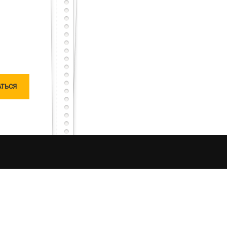
тарный тест с первого раза – будет тебе честь
сного, но не останешься наедине, мы исправим
чатлений от процесса рыбалки в Украине. Моя
ляризацию «честной рыбалки». Я единолично
ошу любить и жаловать меня, таким какой я