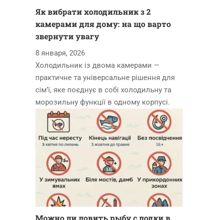
Як вибрати холодильник з 2
камерами для дому: на що варто
звернути увагу
8 января, 2026
Холодильник із двома камерами —
практичне та універсальне рішення для
сім’ї, яке поєднує в собі холодильну та
морозильну функції в одному корпусі.
Можно ли ловить рыбу с лодки в