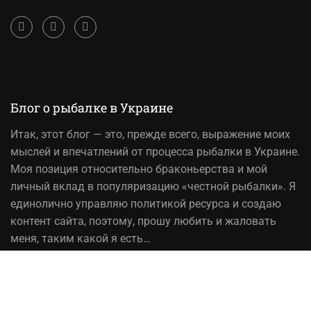
Блог о рыбалке в Украине
Итак,
этот блог
— это, прежде всего, выражение моих
мыслей и впечатлений от процесса рыбалки в Украине.
Моя позиция относительно браконьерства и мой
личный вклад в популяризацию «честной рыбалки». Я
единолично управляю политикой ресурса и создаю
контент сайта, поэтому, прошу любить и жаловать
меня, таким какой я есть…
На вопрос «Зачем мне это надо?» — отвечаю, шоб
було! При копировании материалов сайта, ссылка на
источник обязательна!