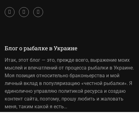
Блог о рыбалке в Украине
Итак,
этот блог
— это, прежде всего, выражение моих
мыслей и впечатлений от процесса рыбалки в Украине.
Моя позиция относительно браконьерства и мой
личный вклад в популяризацию «честной рыбалки». Я
единолично управляю политикой ресурса и создаю
контент сайта, поэтому, прошу любить и жаловать
меня, таким какой я есть…
На вопрос «Зачем мне это надо?» — отвечаю, шоб
було! При копировании материалов сайта, ссылка на
источник обязательна!