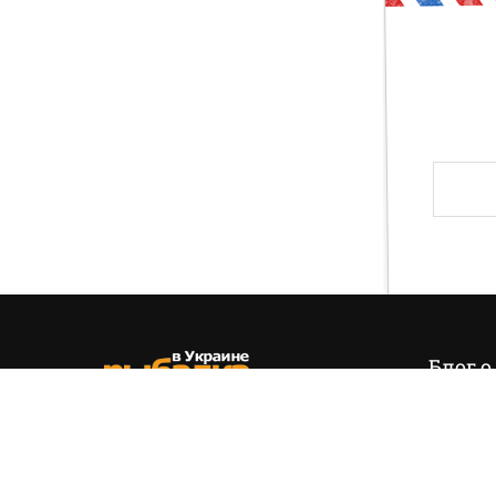
Друг, тогда предлагаю тебе проверить свои зн
и хвала! Слава твоя навсегда останется на э
Блог о
Итак,
эт
позиция
(+38) 050 535 11 55
управля
hello@fishing.in.ua
есть…