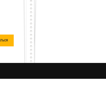
тарный тест с первого раза – будет тебе честь
сного, но не останешься наедине, мы исправим
чатлений от процесса рыбалки в Украине. Моя
ляризацию «честной рыбалки». Я единолично
ошу любить и жаловать меня, таким какой я