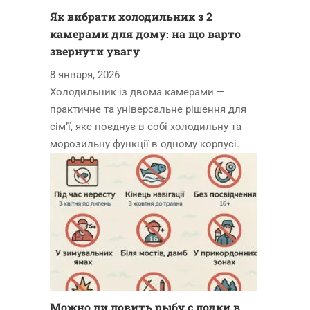
Як вибрати холодильник з 2
камерами для дому: на що варто
звернути увагу
8 января, 2026
Холодильник із двома камерами —
практичне та універсальне рішення для
сім’ї, яке поєднує в собі холодильну та
морозильну функції в одному корпусі.
Можно ли ловить рыбу с лодки в