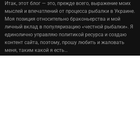
Итак,
этот блог
— это, прежде всего, выражение моих
мыслей и впечатлений от процесса рыбалки в Украине.
Моя позиция относительно браконьерства и мой
личный вклад в популяризацию «честной рыбалки». Я
единолично управляю политикой ресурса и создаю
контент сайта, поэтому, прошу любить и жаловать
меня, таким какой я есть…
На вопрос «Зачем мне это надо?» — отвечаю, шоб
було! При копировании материалов сайта, ссылка на
источник обязательна!
Рыбалка в Украине© 2014 - 2023 ⚓Работает на
честном слове!
Сотрудничество
Политика конфиденциальности