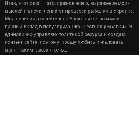
Итак,
этот блог
— это, прежде всего, выражение моих
мыслей и впечатлений от процесса рыбалки в Украине.
Моя позиция относительно браконьерства и мой
личный вклад в популяризацию «честной рыбалки». Я
единолично управляю политикой ресурса и создаю
контент сайта, поэтому, прошу любить и жаловать
меня, таким какой я есть…
На вопрос «Зачем мне это надо?» — отвечаю, шоб
було! При копировании материалов сайта, ссылка на
источник обязательна!
Рыбалка в Украине© 2014 - 2023 ⚓Работает на
честном слове!
Сотрудничество
Политика конфиденциальности