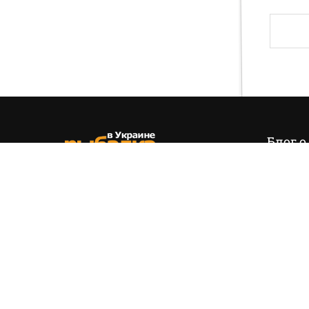
Блог о
Итак,
эт
позиция
(+38) 050 535 11 55
управля
hello@fishing.in.ua
есть…
На вопр
обязате