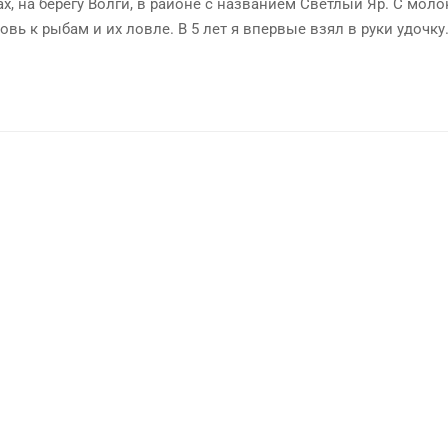
х, на берегу Волги, в районе с названием Светлый Яр. С мол
овь к рыбам и их ловле. В 5 лет я впервые взял в руки удочку