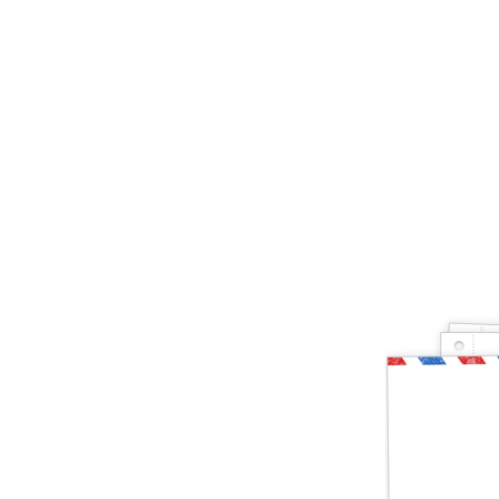
Ты — рыбак, котор
Друг, тогда предлагаю тебе проверить свои зн
и хвала! Слава твоя навсегда останется на э