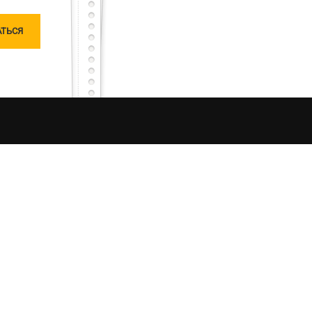
чатлений от процесса рыбалки в Украине. Моя
ляризацию «честной рыбалки». Я единолично
ошу любить и жаловать меня, таким какой я
овании материалов сайта, ссылка на источник