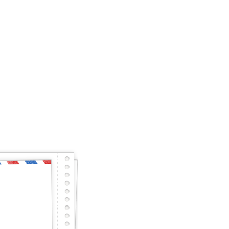
енно и готов почти
тарный тест с первого раза – будет тебе честь
сного, но не останешься наедине, мы исправим