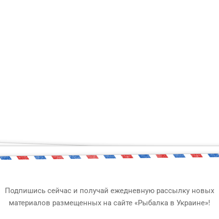
ый чувствует себя увер
ко всему?
Подпишись сейчас и получай ежедневную рассылку новых
ания по правилам рыболовства! Сможешь сдать этот элемен
материалов размещенных на сайте «Рыбалка в Украине»!
тих скрижалях! В случае неудачи, ты узнаешь много интере