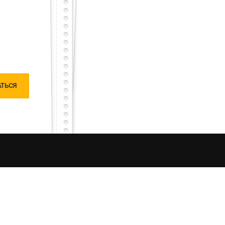
тарный тест с первого раза – будет тебе честь
сного, но не останешься наедине, мы исправим
чатлений от процесса рыбалки в Украине. Моя
ляризацию «честной рыбалки». Я единолично
ошу любить и жаловать меня, таким какой я