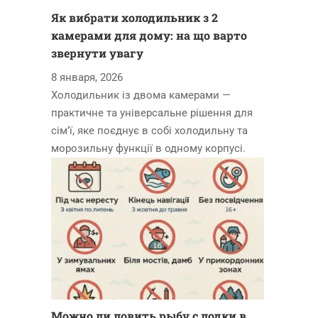
Як вибрати холодильник з 2
камерами для дому: на що варто
звернути увагу
8 января, 2026
Холодильник із двома камерами —
практичне та універсальне рішення для
сім’ї, яке поєднує в собі холодильну та
морозильну функції в одному корпусі.
Можно ли ловить рыбу с лодки в