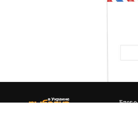
Друг, тогда предлагаю тебе проверить свои зн
и хвала! Слава твоя навсегда останется на э
Блог о
Итак,
эт
позиция
(+38) 050 535 11 55
управля
hello@fishing.in.ua
есть…