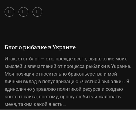
Блог о рыбалке в Украине
Итак,
этот блог
— это, прежде всего, выражение моих
мыслей и впечатлений от процесса рыбалки в Украине.
Моя позиция относительно браконьерства и мой
личный вклад в популяризацию «честной рыбалки». Я
единолично управляю политикой ресурса и создаю
контент сайта, поэтому, прошу любить и жаловать
меня, таким какой я есть…
На вопрос «Зачем мне это надо?» — отвечаю, шоб
було! При копировании материалов сайта, ссылка на
источник обязательна!